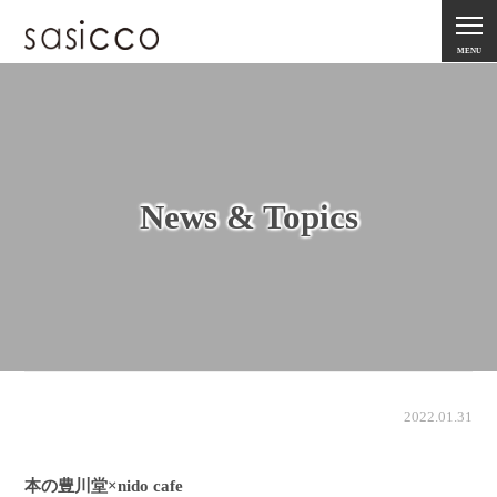
MENU
News & Topics
2022.01.31
本の豊川堂×nido cafe