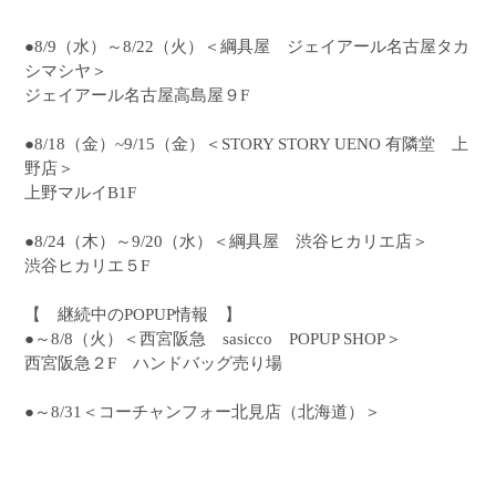
●8/9（水）～8/22（火）＜綱具屋 ジェイアール名古屋タカ
シマシヤ＞
ジェイアール名古屋高島屋９F
●8/18（金）~9/15（金）＜STORY STORY UENO 有隣堂 上
野店＞
上野マルイB1F
●8/24（木）～9/20（水）＜綱具屋 渋谷ヒカリエ店＞
渋谷ヒカリエ５F
【 継続中のPOPUP情報 】
●～8/8（火）＜西宮阪急 sasicco POPUP SHOP＞
西宮阪急２F ハンドバッグ売り場
●～8/31＜コーチャンフォー北見店（北海道）＞