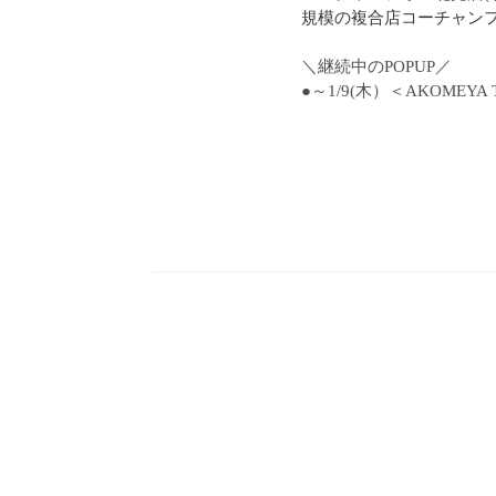
規模の複合店コーチャン
＼継続中のPOPUP／
●～1/9(木）＜AKOMEYA