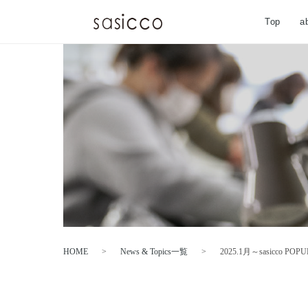
Top
a
HOME
>
News & Topics一覧
>
2025.1月～sasicco PO