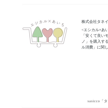
株式会社タネイ
<エシカル×あ
「安くて良い
ノ」を購入す
ル消費」に関
sasicc