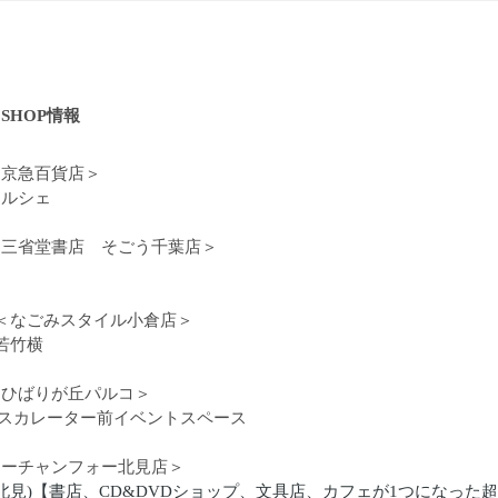
UP SHOP情報
）＜京急百貨店＞
マルシェ
月）＜三省堂書店 そごう千葉店＞
木）＜なごみスタイル小倉店＞
若竹横
）＜ひばりが丘パルコ＞
エスカレーター前イベントスペース
）＜コーチャンフォー北見店＞
北見)【書店、CD&DVDショップ、文具店、カフェが1つになった超大