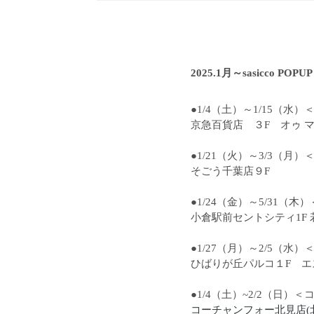
2025.1月～sasicco POP
●1/4（土）～1/15（水
京急百貨店 ３F オゥ 
●1/21（火）～3/3（
そごう千葉店９F
●1/24（金）～5/31（
小倉駅前セントシティ1F 
●1/27（月）～2/5（水
ひばりが丘パルコ１F 
●1/4（土）~2/2（日
コーチャンフォー北見店(