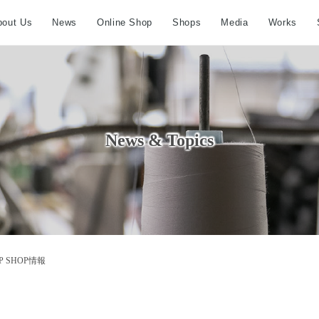
bout Us
News
Online Shop
Shops
Media
Works
News & Topics
PUP SHOP情報