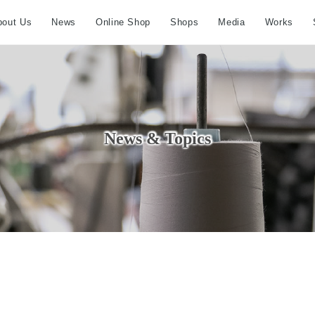
bout Us
News
Online Shop
Shops
Media
Works
News & Topics