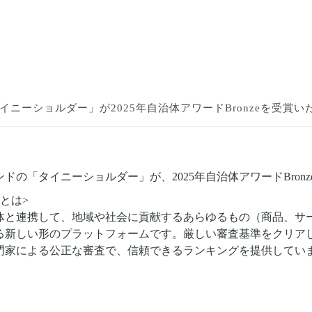
o「タイニーショルダー」が
2025年自治体アワードBronzeを受賞
ドの「タイニーショルダー」が、2025年自治体アワードBron
とは>
体と連携して、地域や社会に貢献するあらゆるもの（商品、サ
新しい形のプラットフォームです。厳しい​審査基準を​クリアし
門家に​よる​公正な​審査で、信頼できるランキングを​提供してい