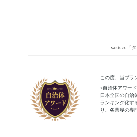
sasicc
この度、当ブラン
<自治体アワード
日本全国の自治
ランキング化する
り、各業界の​専