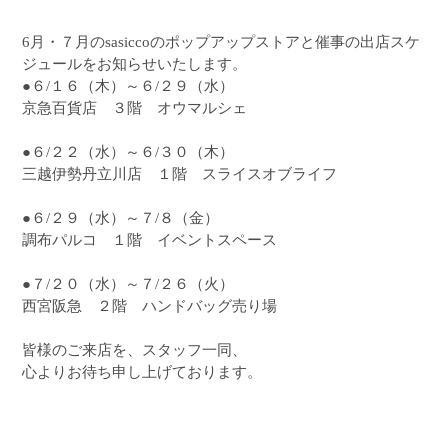
6月・７月のsasiccoのポップアップストアと催事の出店スケ
ジュールをお知らせいたします。
●６/１６（木）～６/２９（水）
京急百貨店 ３階 オウマルシェ
●６/２２（水）～６/３０（木）
三越伊勢丹立川店 １階 スライスオブライフ
●６/２９（水）～７/８（金）
調布パルコ １階 イベントスペース
●７/２０（水）～７/２６（火）
西宮阪急 ２階 ハンドバッグ売り場
皆様のご来店を、スタッフ一同、
心よりお待ち申し上げております。